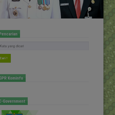
Pencarian
Cari !
GPR Kominfo
E-Government