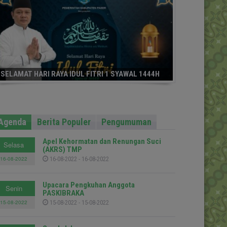
SELAMAT HARI RAYA IDUL FITRI 1 SYAWAL 1444H
Agenda
Berita Populer
Pengumuman
Apel Kehormatan dan Renungan Suci
Selasa
(AKRS) TMP
16-08-2022
16-08-2022 - 16-08-2022
Upacara Pengkuhan Anggota
Senin
PASKIBRAKA
15-08-2022
15-08-2022 - 15-08-2022