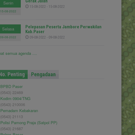
Gerak Jalan
Senin
15-08-2022 - 15-08-2022
15-08-2022
Pelepasan Peserta Jambore Perwakilan
Selasa
Kab.Paser
09-08-2022
09-08-2022 - 09-08-2022
hat semua agenda ....
No. Penting
Pengadaan
BPBD Paser
(0543) 22469
Kodim 0904/TNG
(0543) 210006
Pemadam Kebakaran
(0543) 21113
Polisi Pamong Praja (Satpol PP)
(0543) 21687
Polres Paser