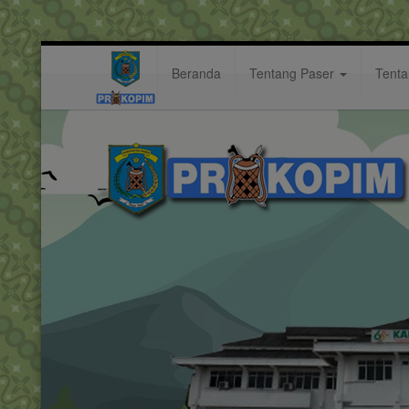
Beranda
Tentang Paser
Tent
Upaya Tingkatkan Kualitas LPPD
Berita: