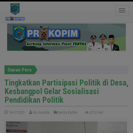
Tingkatkan Partisipasi Politik di Desa,
Toggle
Kesbangpol Gelar Sosialisasi Pendidikan Politik
Siaran Pers
Tingkatkan Partisipasi Politik di Desa,
Kesbangpol Gelar Sosialisasi
Pendidikan Politik
18-07-2023
Ika marsila
Berita Kaltim
2213 kali