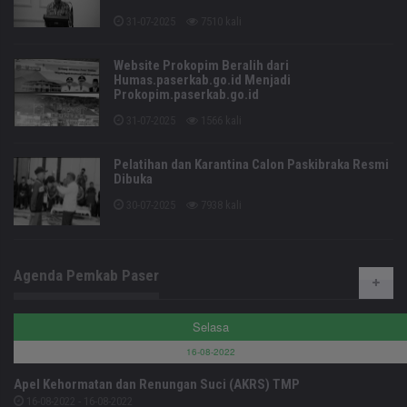
31-07-2025
7510 kali
Website Prokopim Beralih dari
Humas.paserkab.go.id Menjadi
Prokopim.paserkab.go.id
31-07-2025
1566 kali
Pelatihan dan Karantina Calon Paskibraka Resmi
Dibuka
30-07-2025
7938 kali
Agenda Pemkab Paser
Selasa
16-08-2022
Apel Kehormatan dan Renungan Suci (AKRS) TMP
16-08-2022 - 16-08-2022