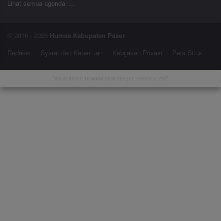
Lihat semua agenda ....
© 2016 - 2026
Humas Kabupaten Paser
Redaksi
Syarat dan Ketentuan
Kebijakan Privasi
Peta Situs
Dimuat dalam
10.6048
detik dengan memori 0.7MB.