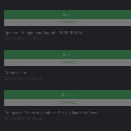
Senin
15-08-2022
Upacara Pengkuhan Anggota PASKIBRAKA
15-08-2022 - 15-08-2022
Senin
15-08-2022
Gerak Jalan
15-08-2022 - 15-08-2022
Selasa
09-08-2022
Pelepasan Peserta Jambore Perwakilan Kab.Paser
09-08-2022 - 09-08-2022