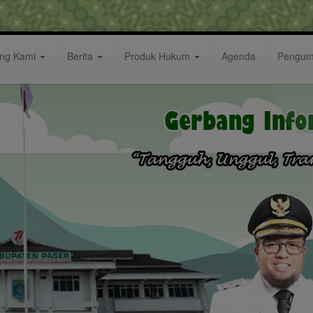
ang Kami
Berita
Produk Hukum
Agenda
Pengu
eksi Dewan Pengawas Perumda Air Minum Tirta Kand