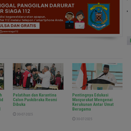
h
Pelatihan dan Karantina
Pentingnya Edukasi
id
Calon Paskibraka Resmi
Masyarakat Mengenai
Dibuka
Kerukunan Antar Umat
d
Beragama
30-07-2025
30-07-2025