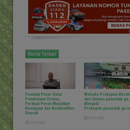
Berita Terkait
Pemkab Paser Gelar
Website Prokopim Berali
Pembinaan Ormas,
dari Humas.paserkab.go.
Perkuat Peran Wujudkan
Menjadi
Kemajuan dan Kondusifitas
Prokopim.paserkab.go.i
Daerah
31-07-2025
31-07-2025