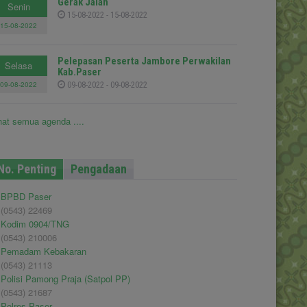
Gerak Jalan
Senin
15-08-2022 - 15-08-2022
15-08-2022
Pelepasan Peserta Jambore Perwakilan
Selasa
Kab.Paser
09-08-2022
09-08-2022 - 09-08-2022
hat semua agenda ....
No. Penting
Pengadaan
BPBD Paser
(0543) 22469
Kodim 0904/TNG
(0543) 210006
Pemadam Kebakaran
(0543) 21113
Polisi Pamong Praja (Satpol PP)
(0543) 21687
Polres Paser