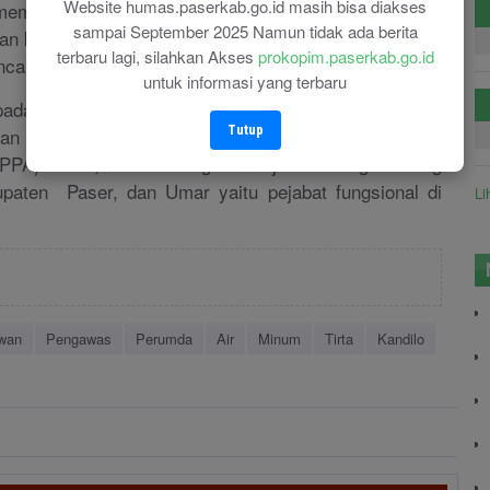
Website humas.paserkab.go.id masih bisa diakses
emerlukan Dewan Pengawas yang definitif sehingga
sampai September 2025 Namun tidak ada berita
gan ketentuan, “segera nanti pengumuman terpilih akan
terbaru lagi, silahkan Akses
prokopim.paserkab.go.id
cara dan tahapan seleksi," terang Asisten Ekbang.
untuk informasi yang terbaru
pada tahapan wawancara adalah Amir Faisol yang
Tutup
ian Penduduk, Keluarga Berencana, Pemberdayaan
PA) Paser, Paulus Margita menjabat sebagai Kabag
paten Paser, dan Umar yaitu pejabat fungsional di
Li
wan
Pengawas
Perumda
Air
Minum
Tirta
Kandilo