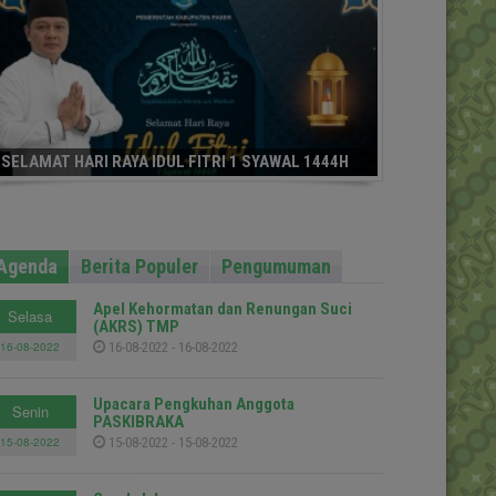
SELAMAT HARI RAYA IDUL FITRI 1 SYAWAL 1444H
Agenda
Berita Populer
Pengumuman
Apel Kehormatan dan Renungan Suci
Selasa
(AKRS) TMP
16-08-2022
16-08-2022 - 16-08-2022
Upacara Pengkuhan Anggota
Senin
PASKIBRAKA
15-08-2022
15-08-2022 - 15-08-2022