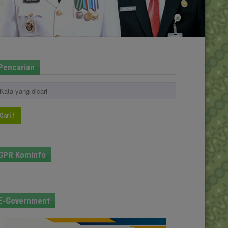
Pencarian
Cari !
GPR Kominfo
E-Government