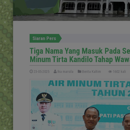
Siaran Pers
Tiga Nama Yang Masuk Pada Se
Minum Tirta Kandilo Tahap Wa
23-05-2025
Ika marsila
Berita Kaltim
1602 kali