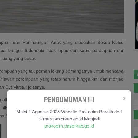
puan dan Perlindungan Anak yang dibacakan Sekda Katsul
i bangsa Indoneaia tidak lepas dari kaum perempuan dari
 juang yang besar.
perempuan yang tak pernah lekang semangatnya untuk mencapai
Pahlawan perempuan yang tetap harum hingga kini dan menjadi
an Cut Mutia," jelasnya.
×
PENGUMUMAN !!!
 diingatkan akan pentingnya peran perempuan dalam mencapai
ai-nilai luhur dan semangat perjuangan kaum perempuan kepada
Mulai 1 Agustus 2025 Website Prokopim Beralih dari
a," terang Sekda Katsul Wijaya.
humas.paserkab.go.id Menjadi
prokopim.paserkab.go.id