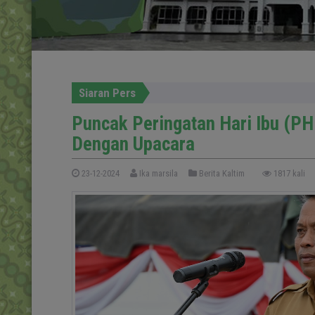
Siaran Pers
Puncak Peringatan Hari Ibu (PH
Dengan Upacara
23-12-2024
Ika marsila
Berita Kaltim
1817 kali