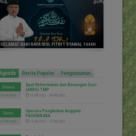
SELAMAT HARI RAYA IDUL FITRI 1 SYAWAL 1444H
Agenda
Berita Populer
Pengumuman
Apel Kehormatan dan Renungan Suci
Selasa
(AKRS) TMP
16-08-2022
16-08-2022 - 16-08-2022
Upacara Pengkuhan Anggota
Senin
PASKIBRAKA
15-08-2022
15-08-2022 - 15-08-2022