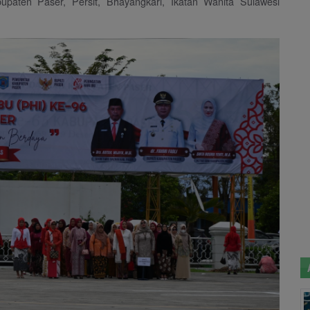
aten Paser, Persit, Bhayangkari, Ikatan Wanita Sulawesi