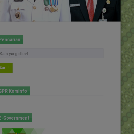
Pencarian
Cari !
GPR Kominfo
E-Government