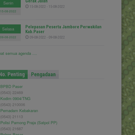
Gerak Jalan
Senin
15-08-2022 - 15-08-2022
15-08-2022
Pelepasan Peserta Jambore Perwakilan
Selasa
Kab.Paser
09-08-2022
09-08-2022 - 09-08-2022
hat semua agenda ....
No. Penting
Pengadaan
BPBD Paser
(0543) 22469
Kodim 0904/TNG
(0543) 210006
Pemadam Kebakaran
(0543) 21113
Polisi Pamong Praja (Satpol PP)
(0543) 21687
Polres Paser