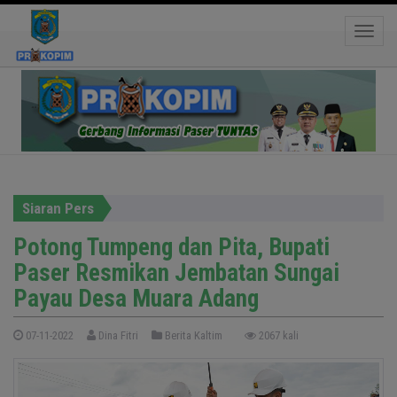
Potong Tumpeng dan Pita, Bupati Paser
Resmikan Jembatan Sungai Payau Desa Muara
Toggle
Adang
Siaran Pers
Potong Tumpeng dan Pita, Bupati
Paser Resmikan Jembatan Sungai
Payau Desa Muara Adang
07-11-2022
Dina Fitri
Berita Kaltim
2067 kali