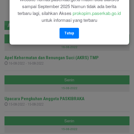
sampai September 2025 Namun tidak ada berita
terbaru lagi, silahkan Akses
prokopim.paserkab.go.id
untuk informasi yang terbaru
Agenda
Berita Populer
Pengumuman
Tutup
Selasa
16-08-2022
Apel Kehormatan dan Renungan Suci (AKRS) TMP
16-08-2022 - 16-08-2022
Senin
15-08-2022
Upacara Pengkuhan Anggota PASKIBRAKA
15-08-2022 - 15-08-2022
Senin
15-08-2022