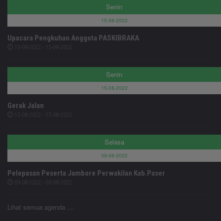
Senin
15-08-2022
Upacara Pengkuhan Anggota PASKIBRAKA
15-08-2022 - 15-08-2022
Senin
15-08-2022
Gerak Jalan
15-08-2022 - 15-08-2022
Selasa
09-08-2022
Pelepasan Peserta Jambore Perwakilan Kab.Paser
09-08-2022 - 09-08-2022
Lihat semua agenda ....