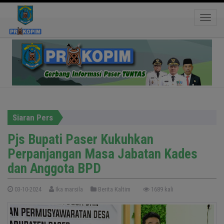
Pjs Bupati Paser Kukuhkan Perpanjangan Masa
Toggle
Jabatan Kades dan Anggota BPD
Siaran Pers
Pjs Bupati Paser Kukuhkan
Perpanjangan Masa Jabatan Kades
dan Anggota BPD
03-10-2024
Ika marsila
Berita Kaltim
1689 kali