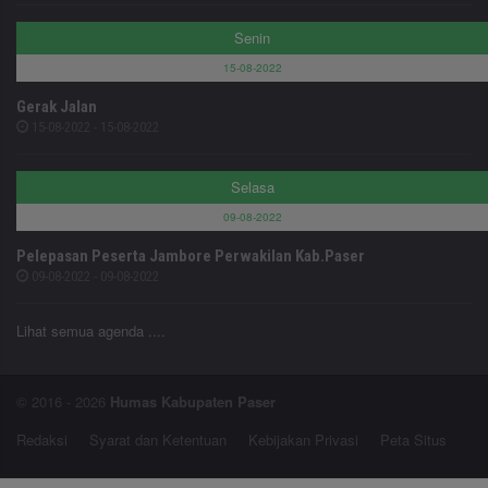
Senin
15-08-2022
Gerak Jalan
15-08-2022 - 15-08-2022
Selasa
09-08-2022
Pelepasan Peserta Jambore Perwakilan Kab.Paser
09-08-2022 - 09-08-2022
Lihat semua agenda ....
© 2016 - 2026
Humas Kabupaten Paser
Redaksi
Syarat dan Ketentuan
Kebijakan Privasi
Peta Situs