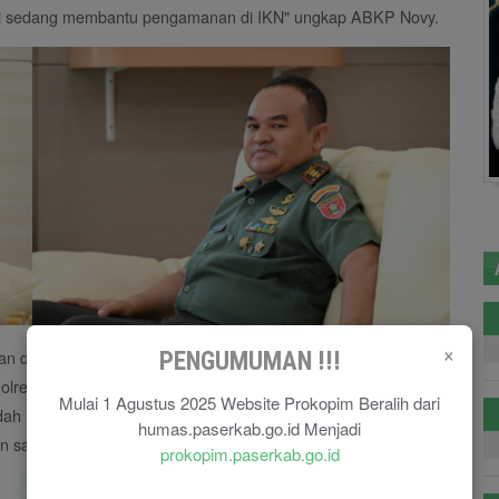
t ini sedang membantu pengamanan di IKN" ungkap ABKP Novy.
×
n dari Kapolres Paser dan Dandim 0904 Paser. Selain itu,
PENGUMUMAN !!!
olres dan Kodim dapat bersinergi dengan Pemkab Paser untuk
Mulai 1 Agustus 2025 Website Prokopim Beralih dari
dah mengunjungi kami. Saya harap Polres Paser dan Kodim
humas.paserkab.go.id Menjadi
an saat Pemilukada berlangsung." ungkap Bupati Fahmi.
prokopim.paserkab.go.id