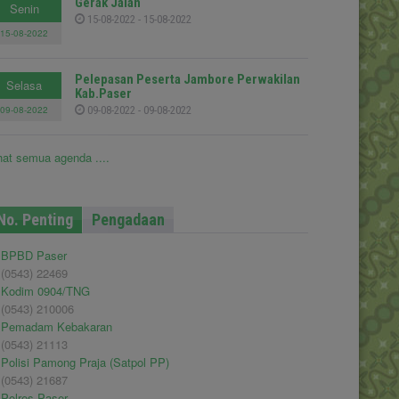
Gerak Jalan
Senin
15-08-2022 - 15-08-2022
15-08-2022
Pelepasan Peserta Jambore Perwakilan
Selasa
Kab.Paser
09-08-2022
09-08-2022 - 09-08-2022
hat semua agenda ....
No. Penting
Pengadaan
BPBD Paser
(0543) 22469
Kodim 0904/TNG
(0543) 210006
Pemadam Kebakaran
(0543) 21113
Polisi Pamong Praja (Satpol PP)
(0543) 21687
Polres Paser