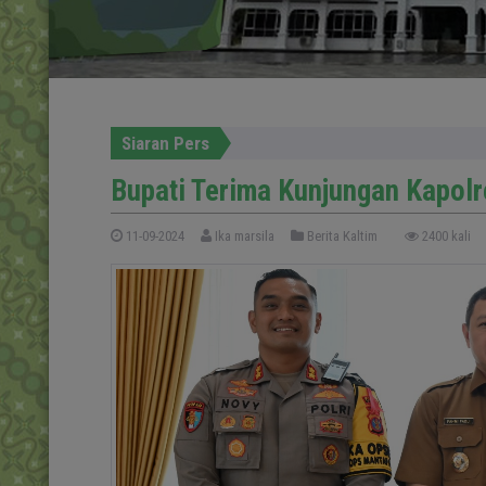
Siaran Pers
Bupati Terima Kunjungan Kapol
11-09-2024
Ika marsila
Berita Kaltim
2400 kali