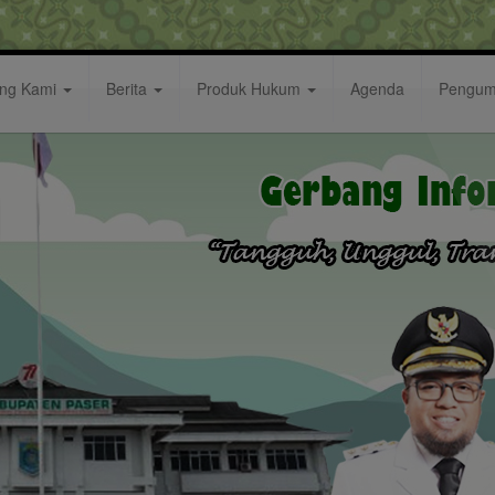
ang Kami
Berita
Produk Hukum
Agenda
Pengu
es Paser dan Dandim 0904/ Paser