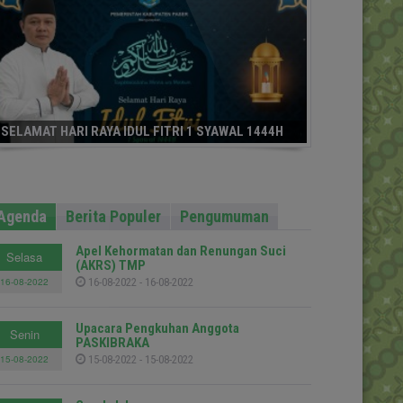
SELAMAT HARI RAYA IDUL FITRI 1 SYAWAL 1444H
Agenda
Berita Populer
Pengumuman
Apel Kehormatan dan Renungan Suci
Selasa
(AKRS) TMP
16-08-2022
16-08-2022 - 16-08-2022
Upacara Pengkuhan Anggota
Senin
PASKIBRAKA
15-08-2022
15-08-2022 - 15-08-2022