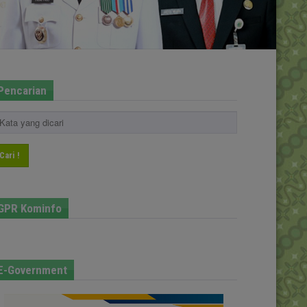
Pencarian
Cari !
GPR Kominfo
E-Government