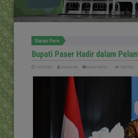
Siaran Pers
Bupati Paser Hadir dalam Pela
14-09-2024
Ika marsila
Berita Kaltim
1387 kali