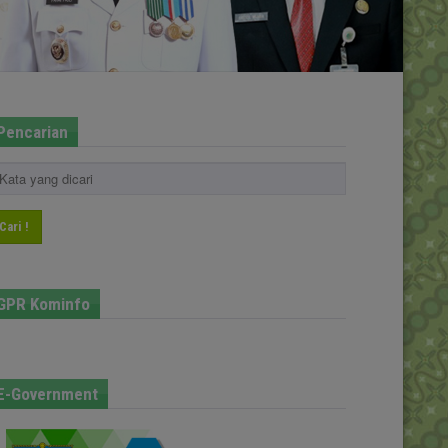
Pencarian
Cari !
GPR Kominfo
E-Government