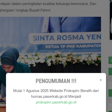
depan dalam peningkatan kualitas keluarga berencana. Dan
hargaan,"ungkap Bupati Fahmi.
×
PENGUMUMAN !!!
Mulai 1 Agustus 2025 Website Prokopim Beralih dari
humas.paserkab.go.id Menjadi
prokopim.paserkab.go.id