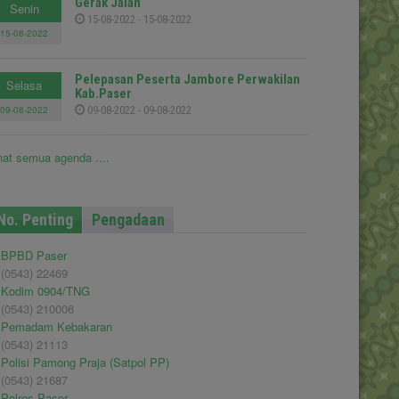
Gerak Jalan
Senin
15-08-2022 - 15-08-2022
15-08-2022
Pelepasan Peserta Jambore Perwakilan
Selasa
Kab.Paser
09-08-2022
09-08-2022 - 09-08-2022
hat semua agenda ....
No. Penting
Pengadaan
BPBD Paser
(0543) 22469
Kodim 0904/TNG
(0543) 210006
Pemadam Kebakaran
(0543) 21113
Polisi Pamong Praja (Satpol PP)
(0543) 21687
Polres Paser