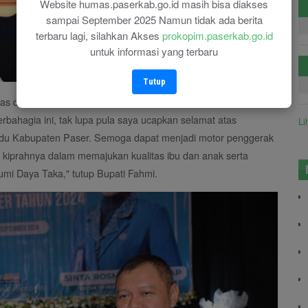
Website humas.paserkab.go.id masih bisa diakses
sampai September 2025 Namun tidak ada berita
terbaru lagi, silahkan Akses
prokopim.paserkab.go.id
untuk informasi yang terbaru
Tutup
tas dilantiknya Ketua Tim Penggerak PKK, Sinta Rosma Yenti,
ahagia ini, tak lupa pula saya ucapkan selamat atas
Li
yandu Kabupaten Paser. Semoga dapat menjadi motor penggerak
kiprahnya dalam memajukan kualitas ibu dan anak serta
mi Daya Taka," tutup Bupati Fahmi.