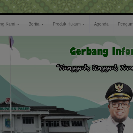
ang Kami
Berita
Produk Hukum
Agenda
Pengu
tikan Pembina Posyandu