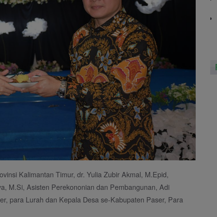
vinsi Kalimantan Timur, dr. Yulia Zubir Akmal, M.Epid,
aya, M.Si, Asisten Perekononian dan Pembangunan, Adi
er, para Lurah dan Kepala Desa se-Kabupaten Paser, Para