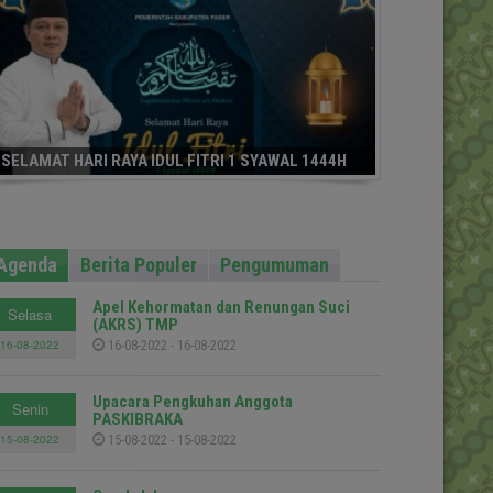
SELAMAT HARI RAYA IDUL FITRI 1 SYAWAL 1444H
Agenda
Berita Populer
Pengumuman
Apel Kehormatan dan Renungan Suci
Selasa
(AKRS) TMP
16-08-2022
16-08-2022 - 16-08-2022
Upacara Pengkuhan Anggota
Senin
PASKIBRAKA
15-08-2022
15-08-2022 - 15-08-2022