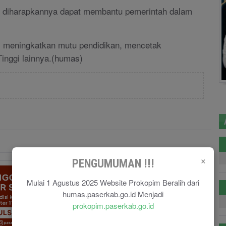
er diharapkannya dapat membantu pemerintah dalam
us meningkatkan mutu pendidikan, mencetak
Tinggi lainnya.(humas)
×
PENGUMUMAN !!!
Mulai 1 Agustus 2025 Website Prokopim Beralih dari
humas.paserkab.go.id Menjadi
prokopim.paserkab.go.id