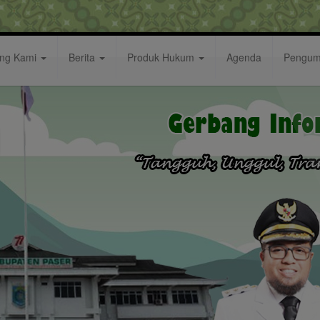
ang Kami
Berita
Produk Hukum
Agenda
Pengu
apakan Keberadaan Kampus Bantu Wujudkan Paser MA