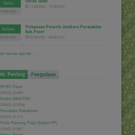
Gerak Jalan
Senin
15-08-2022 - 15-08-2022
15-08-2022
Pelepasan Peserta Jambore Perwakilan
Selasa
Kab.Paser
09-08-2022
09-08-2022 - 09-08-2022
hat semua agenda ....
No. Penting
Pengadaan
BPBD Paser
(0543) 22469
Kodim 0904/TNG
(0543) 210006
Pemadam Kebakaran
(0543) 21113
Polisi Pamong Praja (Satpol PP)
(0543) 21687
Polres Paser