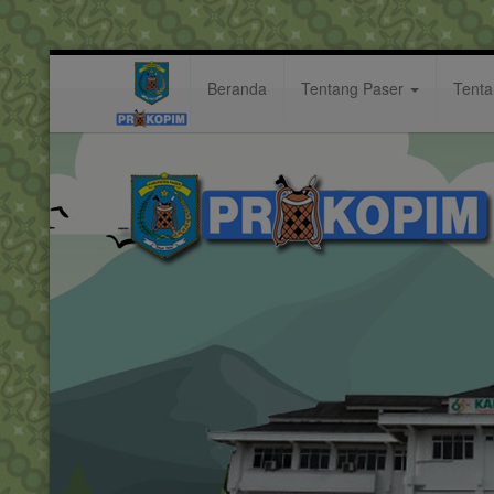
Beranda
Tentang Paser
Tent
Buka Peka, Wabup Masitah Har
Berita: