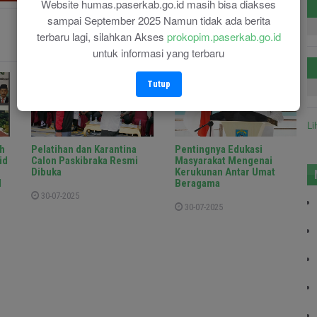
Website humas.paserkab.go.id masih bisa diakses
sampai September 2025 Namun tidak ada berita
terbaru lagi, silahkan Akses
prokopim.paserkab.go.id
untuk informasi yang terbaru
Tutup
Li
h
Pelatihan dan Karantina
Pentingnya Edukasi
id
Calon Paskibraka Resmi
Masyarakat Mengenai
Dibuka
Kerukunan Antar Umat
d
Beragama
30-07-2025
30-07-2025