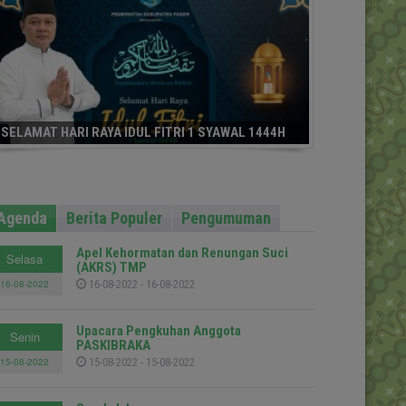
SELAMAT HARI RAYA IDUL FITRI 1 SYAWAL 1444H
Agenda
Berita Populer
Pengumuman
Apel Kehormatan dan Renungan Suci
Selasa
(AKRS) TMP
16-08-2022
16-08-2022 - 16-08-2022
Upacara Pengkuhan Anggota
Senin
PASKIBRAKA
15-08-2022
15-08-2022 - 15-08-2022