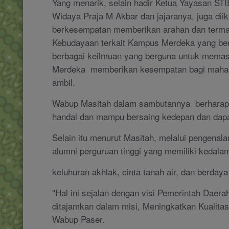
Yang menarik, selain hadir Ketua Yayasan ST
Widaya Praja M Akbar dan jajaranya, juga diik
berkesempatan memberikan arahan dan terma
Kebudayaan terkait Kampus Merdeka yang be
berbagai keilmuan yang berguna untuk memas
Merdeka
memberikan kesempatan bagi mahas
ambil.
Wabup Masitah dalam sambutannya
berharap
handal dan mampu bersaing kedepan dan dapa
Selain itu menurut Masitah, melalui pengena
alumni perguruan tinggi yang memiliki kedala
keluhuran akhlak, cinta tanah air, dan berdaya
"Hal ini sejalan dengan visi Pemerintah Daera
ditajamkan dalam misi, Meningkatkan Kualit
Wabup Paser.