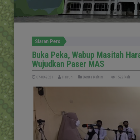
Siaran Pers
Buka Peka, Wabup Masitah Har
Wujudkan Paser MAS
07-09-2021
Hairuni
Berita Kaltim
1522 kali