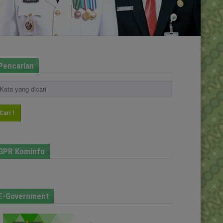
Pencarian
Cari !
GPR Kominfo
E-Government