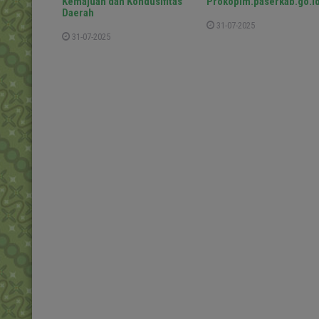
Kemajuan dan Kondusifitas
Prokopim.paserkab.go.i
Daerah
31-07-2025
31-07-2025