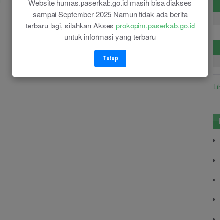
d
Beragama
Website humas.paserkab.go.id masih bisa diakses
30-07-2025
sampai September 2025 Namun tidak ada berita
30-07-2025
terbaru lagi, silahkan Akses
prokopim.paserkab.go.id
untuk informasi yang terbaru
Tutup
Li