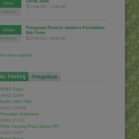
Gerak Jalan
Senin
15-08-2022 - 15-08-2022
15-08-2022
Pelepasan Peserta Jambore Perwakilan
Selasa
Kab.Paser
09-08-2022
09-08-2022 - 09-08-2022
hat semua agenda ....
No. Penting
Pengadaan
BPBD Paser
(0543) 22469
Kodim 0904/TNG
(0543) 210006
Pemadam Kebakaran
(0543) 21113
Polisi Pamong Praja (Satpol PP)
(0543) 21687
Polres Paser