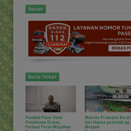
Banner
Berita Terkait
Pemkab Paser Gelar
Website Prokopim Berali
Pembinaan Ormas,
dari Humas.paserkab.go.
Perkuat Peran Wujudkan
Menjadi