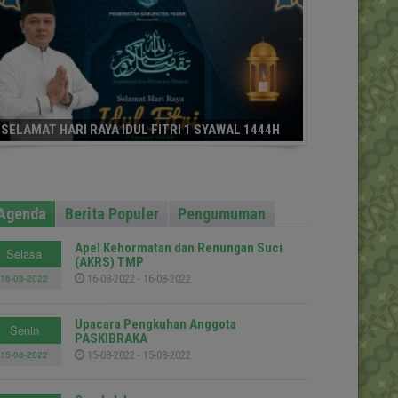
SELAMAT HARI RAYA IDUL FITRI 1 SYAWAL 1444H
Agenda
Berita Populer
Pengumuman
Apel Kehormatan dan Renungan Suci
Selasa
(AKRS) TMP
16-08-2022
16-08-2022 - 16-08-2022
Upacara Pengkuhan Anggota
Senin
PASKIBRAKA
15-08-2022
15-08-2022 - 15-08-2022