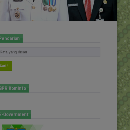
Pencarian
Cari !
GPR Kominfo
E-Government