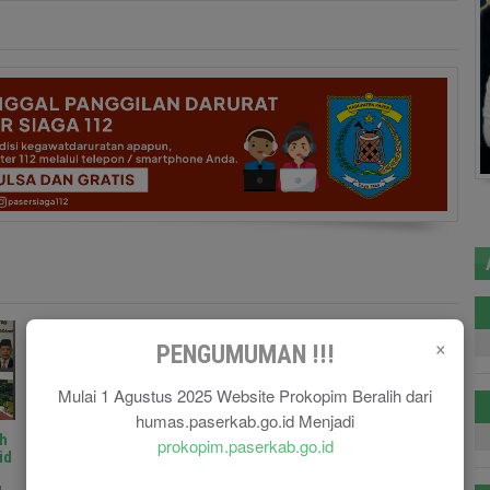
×
PENGUMUMAN !!!
Mulai 1 Agustus 2025 Website Prokopim Beralih dari
humas.paserkab.go.id Menjadi
h
Pelatihan dan Karantina
Pentingnya Edukasi
prokopim.paserkab.go.id
id
Calon Paskibraka Resmi
Masyarakat Mengenai
Dibuka
Kerukunan Antar Umat