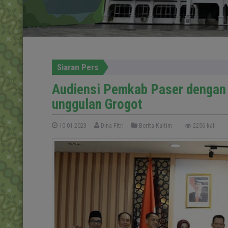
Siaran Pers
Audiensi Pemkab Paser dengan
unggulan Grogot
10-01-2023
Dina Fitri
Berita Kaltim
2256 kali