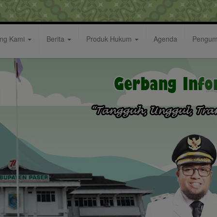
ang Kami
Berita
Produk Hukum
Agenda
Pengu
Kemenag RI Terkait Lahan SMAN 2 unggulan Grogot