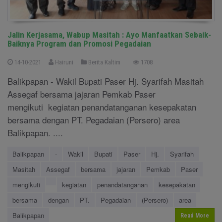
Jalin Kerjasama, Wabup Masitah : Ayo Manfaatkan Sebaik-
Baiknya Program dan Promosi Pegadaian
14-10-2021
Hairuni
Berita Kaltim
1708
Balikpapan - Wakil Bupati Paser Hj. Syarifah Masitah
Assegaf bersama jajaran Pemkab Paser
mengikuti kegiatan penandatanganan kesepakatan
bersama dengan PT. Pegadaian (Persero) area
Balikpapan. ....
Balikpapan
-
Wakil
Bupati
Paser
Hj.
Syarifah
Masitah
Assegaf
bersama
jajaran
Pemkab
Paser
mengikuti
kegiatan
penandatanganan
kesepakatan
bersama
dengan
PT.
Pegadaian
(Persero)
area
Balikpapan
Read More