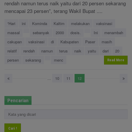
rendah namun terus naik yaitu dari 20 persen sekarang
mencapai 23 persen”, terang Wakil Bupat ....
“Hari
ini
Kominda
Kaltim
melakukan
vaksinasi
massal
sebanyak
2000
dosis.
Ini
menambah
cakupan
vaksinasi
di
Kabupaten
Paser
masih
relatif
rendah
namun
terus
naik
yaitu
dari
20
persen
sekarang
menc
Read More
...
10
11
12
Pencarian
Cari !