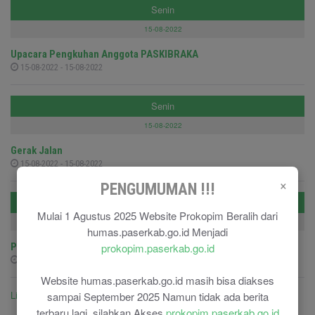
Senin
15-08-2022
Upacara Pengkuhan Anggota PASKIBRAKA
15-08-2022 - 15-08-2022
Senin
15-08-2022
Gerak Jalan
15-08-2022 - 15-08-2022
×
PENGUMUMAN !!!
Selasa
Mulai 1 Agustus 2025 Website Prokopim Beralih dari
09-08-2022
humas.paserkab.go.id Menjadi
prokopim.paserkab.go.id
Pelepasan Peserta Jambore Perwakilan Kab.Paser
09-08-2022 - 09-08-2022
Website humas.paserkab.go.id masih bisa diakses
Lihat semua agenda ....
sampai September 2025 Namun tidak ada berita
terbaru lagi, silahkan Akses
prokopim.paserkab.go.id