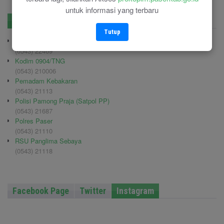
untuk informasi yang terbaru
No. Penting
Pengadaan
Tutup
BPBD Paser
(0543) 22469
Kodim 0904/TNG
(0543) 210006
Pemadam Kebakaran
(0543) 21113
Polisi Pamong Praja (Satpol PP)
(0543) 21687
Polres Paser
(0543) 21110
RSU Panglima Sebaya
(0543) 21118
Facebook Page
Twitter
Instagram