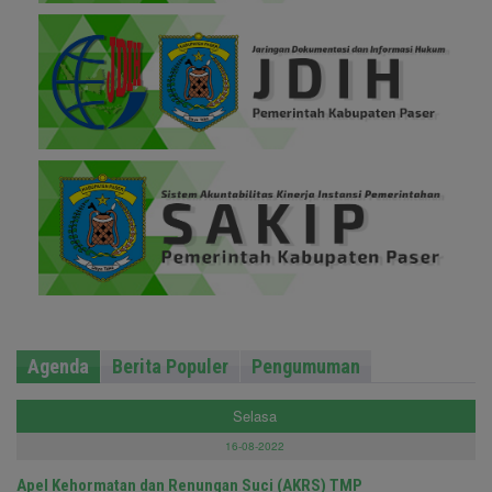
Agenda
Berita Populer
Pengumuman
Selasa
16-08-2022
Apel Kehormatan dan Renungan Suci (AKRS) TMP