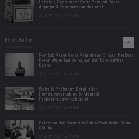
Hattrick, September Ceria Pemkab Paser
diganjar 3 Penghargaan Nasional
16-09-2024
8096 kali
Berita Kaltim
Pemkab Paser Gelar Pembinaan Ormas, Perkuat
Peran Wujudkan Kemajuan dan Kondusifitas
Daerah
31-07-2025
7494 kali
Website Prokopim Beralih dari
Humas.paserkab.go.id Menjadi
Prokopim.paserkab.go.id
31-07-2025
1558 kali
Pelatihan dan Karantina Calon Paskibraka Resmi
Dibuka
30-07-2025
7917 kali