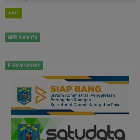
Cari !
GPR Kominfo
E-Government