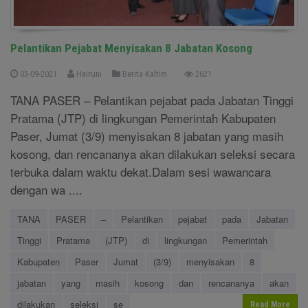
Pelantikan Pejabat Menyisakan 8 Jabatan Kosong
03-09-2021
Hairuni
Berita Kaltim
2621
TANA PASER – Pelantikan pejabat pada Jabatan Tinggi
Pratama (JTP) di lingkungan Pemerintah Kabupaten
Paser, Jumat (3/9) menyisakan 8 jabatan yang masih
kosong, dan rencananya akan dilakukan seleksi secara
terbuka dalam waktu dekat.Dalam sesi wawancara
dengan wa ....
TANA
PASER
–
Pelantikan
pejabat
pada
Jabatan
Tinggi
Pratama
(JTP)
di
lingkungan
Pemerintah
Kabupaten
Paser
Jumat
(3/9)
menyisakan
8
jabatan
yang
masih
kosong
dan
rencananya
akan
dilakukan
seleksi
se
Read More