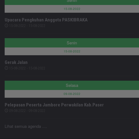
Senin
15-08-2022
Upacara Pengkuhan Anggota PASKIBRAKA
15-08-2022 - 15-08-2022
Senin
15-08-2022
Gerak Jalan
15-08-2022 - 15-08-2022
Selasa
09-08-2022
Pelepasan Peserta Jambore Perwakilan Kab.Paser
09-08-2022 - 09-08-2022
Lihat semua agenda ....