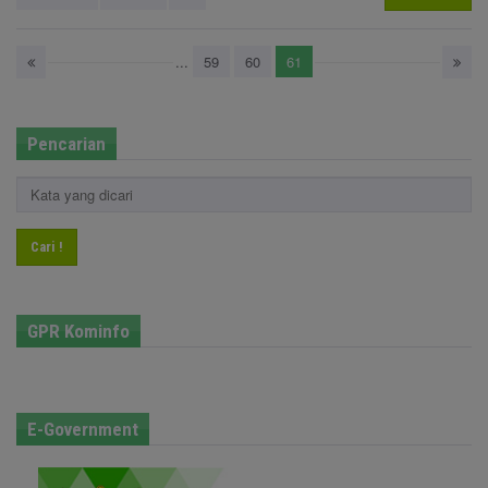
...
59
60
61
Pencarian
Cari !
GPR Kominfo
E-Government