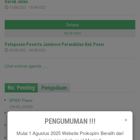
Gerak Jalan
15-08-2022 - 15-08-2022
Selasa
09-08-2022
Pelepasan Peserta Jambore Perwakilan Kab.Paser
09-08-2022 - 09-08-2022
Lihat semua agenda ....
No. Penting
Pengadaan
BPBD Paser
(0543) 22469
Kodim 0904/TNG
×
(0543) 210006
PENGUMUMAN !!!
Pemadam Kebakaran
(0543) 21113
Mulai 1 Agustus 2025 Website Prokopim Beralih dari
Polisi Pamong Praja (Satpol PP)