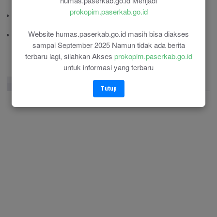
humas.paserkab.go.id Menjadi
(0543) 21687
prokopim.paserkab.go.id
Polres Paser
(0543) 21110
Website humas.paserkab.go.id masih bisa diakses
RSU Panglima Sebaya
sampai September 2025 Namun tidak ada berita
(0543) 21118
terbaru lagi, silahkan Akses
prokopim.paserkab.go.id
untuk informasi yang terbaru
Facebook Page
Twitter
Instagram
Tutup