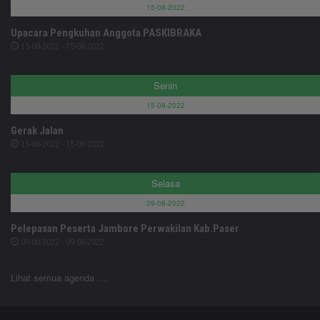
15-08-2022
Upacara Pengkuhan Anggota PASKIBRAKA
15-08-2022 - 15-08-2022
Senin
15-08-2022
Gerak Jalan
15-08-2022 - 15-08-2022
Selasa
09-08-2022
Pelepasan Peserta Jambore Perwakilan Kab.Paser
09-08-2022 - 09-08-2022
Lihat semua agenda ....