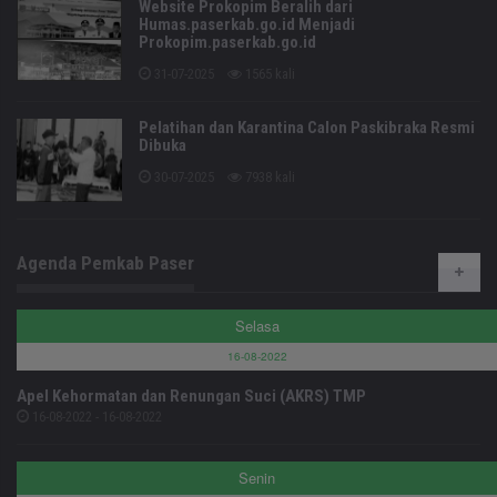
Website Prokopim Beralih dari
Humas.paserkab.go.id Menjadi
Prokopim.paserkab.go.id
31-07-2025
1565 kali
Pelatihan dan Karantina Calon Paskibraka Resmi
Dibuka
30-07-2025
7938 kali
Agenda Pemkab Paser
Selasa
16-08-2022
Apel Kehormatan dan Renungan Suci (AKRS) TMP
16-08-2022 - 16-08-2022
Senin